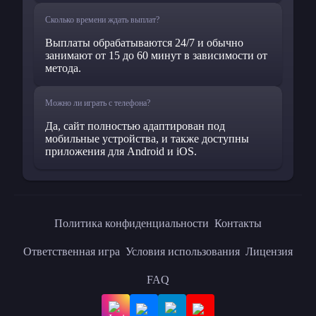
Сколько времени ждать выплат?
Выплаты обрабатываются 24/7 и обычно
занимают от 15 до 60 минут в зависимости от
метода.
Можно ли играть с телефона?
Да, сайт полностью адаптирован под
мобильные устройства, и также доступны
приложения для Android и iOS.
Политика конфиденциальности
Контакты
Ответственная игра
Условия использования
Лицензия
FAQ