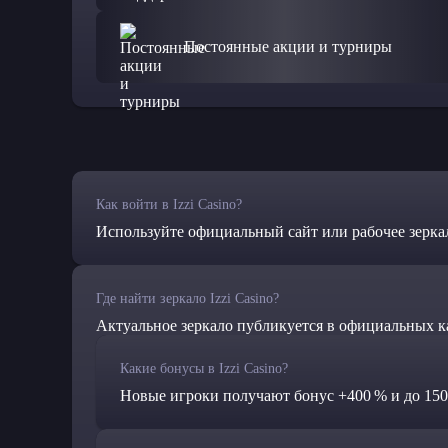
Постоянные акции и турниры
Как войти в Izzi Casino?
Используйте официальный сайт или рабочее зеркал
Где найти зеркало Izzi Casino?
Актуальное зеркало публикуется в официальных ка
Какие бонусы в Izzi Casino?
Новые игроки получают бонус +400 % и до 150