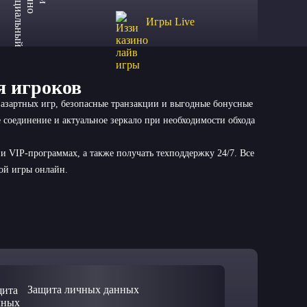
Игры Live
я игроков
 азартных игр, безопасные транзакции и выгодные бонусные
 соединение и актуальное зеркало при необходимости обхода
 и VIP-программах, а также получать техподдержку 24/7. Все
ой игры онлайн.
Защита личных данных