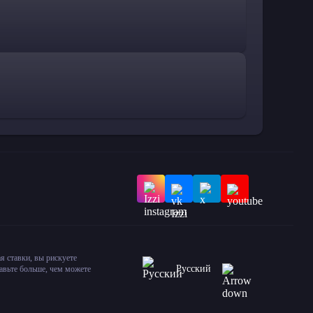
я ставки, вы рискуете
Русский
тавьте больше, чем можете