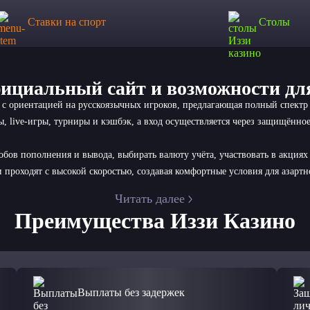
Ставки на спорт
Столы
 официальный сайт и возможности дл
а с ориентацией на русскоязычных игроков, предлагающая полный спектр
 live‑игры, турниры и кэшбэк, а вход осуществляется через защищённое
обов пополнения и вывода, выбирать валюту учёта, участвовать в акциях
проходят с высокой скоростью, создавая комфортные условия для азартн
Читать далее
Преимущества Иззи Казино
Выплаты без задержек