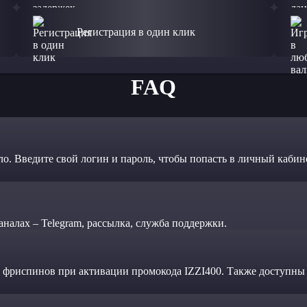
Регистрация в один клик
FAQ
о. Введите свой логин и пароль, чтобы попасть в личный кабин
налах – Telegram, рассылка, служба поддержки.
 фриспинов при активации промокода IZZI400. Также доступны 