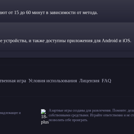
т от 15 до 60 минут в зависимости от метода.
 устройства, и также доступны приложения для Android и iOS.
твенная игра
Условия использования
Лицензия
FAQ
Азартные игры созданы для развлечения. Помните: дела
инадлежащее и
собственными средствами. Играйте ответственно и не с
позволить себе проиграть.