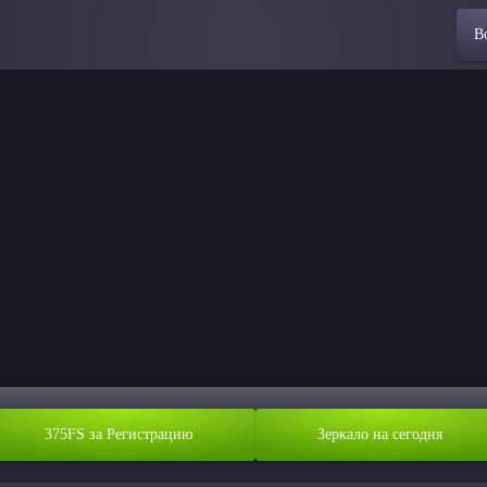
В
375FS за Регистрацию
Зеркало на сегодня