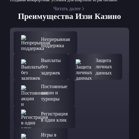
Читать далее
Преимущества Иззи Казино
Непрерывная
поддержка
Выплаты
Защита
без
личных
задержек
данных
Постоянные
акции и
турниры
Регистрация
в один клик
Игры в