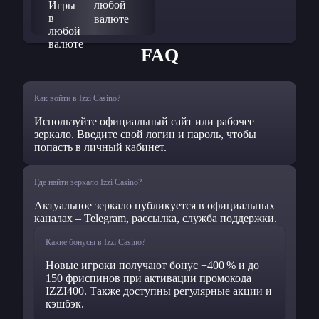
любой
валюте
FAQ
Как войти в Izzi Casino?
Используйте официальный сайт или рабочее
зеркало. Введите свой логин и пароль, чтобы
попасть в личный кабинет.
Где найти зеркало Izzi Casino?
Актуальное зеркало публикуется в официальных
каналах – Telegram, рассылка, служба поддержки.
Какие бонусы в Izzi Casino?
Новые игроки получают бонус +400 % и до
150 фриспинов при активации промокода
IZZI400. Также доступны регулярные акции и
кэшбэк.