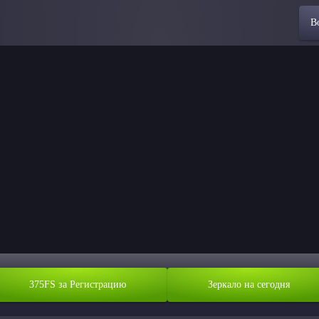
В
375FS за Регистрацию
Зеркало на сегодня