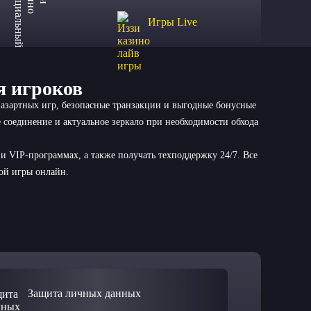
Игры Live
я игроков
 азартных игр, безопасные транзакции и выгодные бонусные
 соединение и актуальное зеркало при необходимости обхода
 и VIP-программах, а также получать техподдержку 24/7. Все
ой игры онлайн.
Защита личных данных