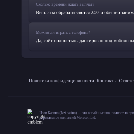
Сколько времени ждать выплат?
Выплаты обрабатываются 24/7 и обычно занимаю
Можно ли играть с телефона?
Да, сайт полностью адаптирован под мобильные
Политика конфиденциальности
Контакты
Ответс
Иззи Казино (Izzi casino) — это онлайн-казино, полностью пр
управляемое компанией Moracon Ltd.