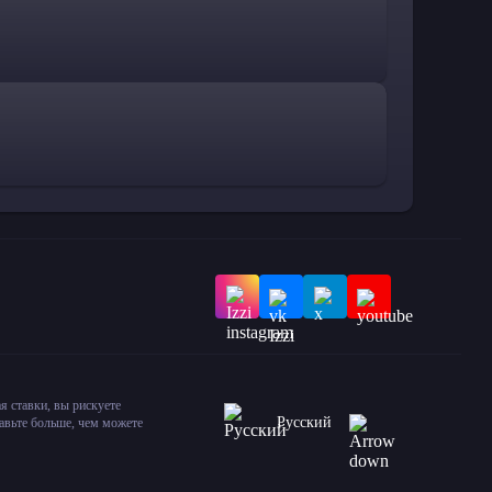
я ставки, вы рискуете
Русский
тавьте больше, чем можете