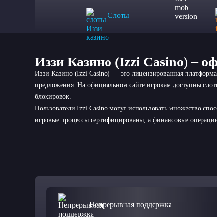
Слоты
Иззи Казино (Izzi Casino) –
Иззи Казино (Izzi Casino) — это лицензированная платформ
предложения. На официальном сайте игрокам доступны слоты,
блокировок.
Пользователи Izzi Casino могут использовать множество спос
игровые процессы сертифицированы, а финансовые операции 
Непрерывная поддержка