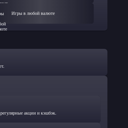
Игры в любой валюте
ет.
регулярные акции и кэшбэк.