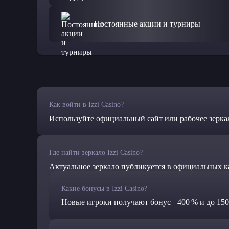
Постоянные акции и турниры
Как войти в Izzi Casino?
Используйте официальный сайт или рабочее зеркал
Где найти зеркало Izzi Casino?
Актуальное зеркало публикуется в официальных ка
Какие бонусы в Izzi Casino?
Новые игроки получают бонус +400 % и до 150